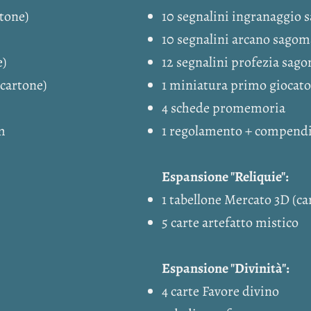
rtone)
10 segnalini ingranaggio 
10 segnalini arcano sagom
e)
12 segnalini profezia sago
(cartone)
1 miniatura primo giocator
4 schede promemoria
m
1 regolamento + compen
Espansione "Reliquie":
1 tabellone Mercato 3D (ca
5 carte artefatto mistico
Espansione "Divinità":
4 carte Favore divino