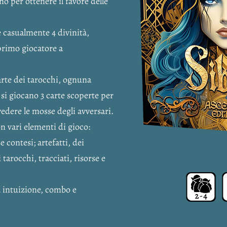
no per ottenere il favore delle
te casualmente 4 divinità,
primo giocatore a
rte dei tarocchi, ognuna
 si giocano 3 carte scoperte per
edere le mosse degli avversari.
n vari elementi di gioco:
e contesi; artefatti, dei
tarocchi, tracciati, risorse e
a intuizione, combo e