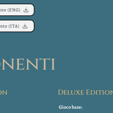
ento (ENG)
ento (ITA)
nenti
on
Deluxe Editio
Gioco base: