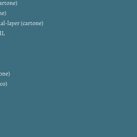
cartone)
ne)
al-layer (cartone)
IL
tone)
ico)