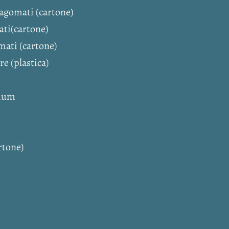
sagomati (cartone)
ati(cartone)
mati (cartone)
e (plastica)
dium
rtone)