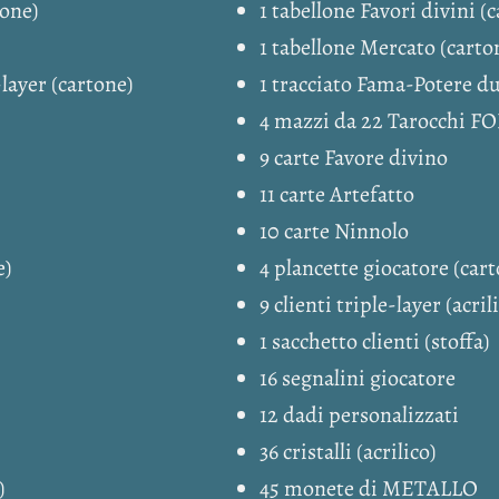
tone)
1 tabellone Favori divini (
1 tabellone Mercato (carto
layer (cartone)
1 tracciato Fama-Potere du
4 mazzi da 22 Tarocchi FO
9 carte Favore divino
11 carte Artefatto
10 carte Ninnolo
e)
4 plancette giocatore (car
9 clienti triple-layer (acril
1 sacchetto clienti (stoffa)
16 segnalini giocatore
12 dadi personalizzati
36 cristalli (acrilico)
)
45 monete di METALLO